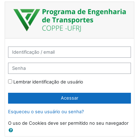
Ir para o conteúdo principal
Processo seletivo PET: Acessar
Avançar para criar nova conta
Identificação / email
Senha
Lembrar identificação de usuário
Acessar
Esqueceu o seu usuário ou senha?
O uso de Cookies deve ser permitido no seu navegador